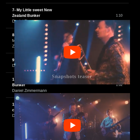
7- My Little sweet New
Zealand Bunker
1:10
Daniel Zimmermann
8- Stop This World
M. Allison, Daniel
1:14
Zimmermann
9- Indien de Paname
1:13
Daniel Zimmermann
Snapshots teaser
10- My Little Sweet NZ
Bunker
1:02
Daniel Zimmermann
11- C'est comme ça
c'est la vie
1:24
Daniel Zimmermann