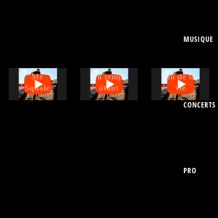
MUSIQUE
Dans le
Mr
Au temps
nu de la
Squale
ôtant
vie
CONCERTS
PRO