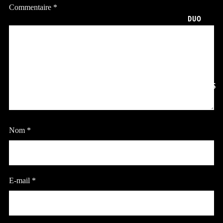
Commentaire
*
DUO
COLLABS
Nom
*
E-mail
*