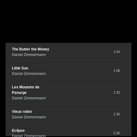
The Butter the Money
1:54
Daniel Zimmermann
Little Sun
1:58
Daniel Zimmermann
Les Moutons de
Panurge
1:32
Daniel Zimmermann
Vieux robot
1:36
Daniel Zimmermann
Eclipse
2:26
Daniel Zimmermann