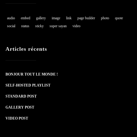
audio
embed
gallery
image
link
page builder
photo
quote
social
status
sticky
super sayan
video
Articles récents
BONJOUR TOUT LE MONDE !
SELF-HOSTED PLAYLIST
STANDARD POST
GALLERY POST
VIDEO POST