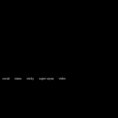
social
status
sticky
super sayan
video