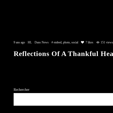
9 ans ago
HL
Dans
News
#
embed
,
photo
,
social
7
likes
151 views
Reflections Of A Thankful Hea
Rechercher